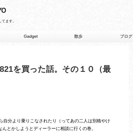
YO
りしてます。
Gadget
散歩
ブログ
ard821を買った話。その１０（最
たら自分より乗りこなされたり（ってあの二人は別格やけ
なんとかしようとディーラーに相談に行くの巻。