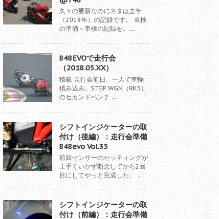
久々の更新なのにネタは去年
（2018年）の記録です。 車検
の準備～車検の記録を。 ...
848EVOで走行会
（2018.05.XX）
積載 走行会前日、一人で車輛
積み込み。STEP WGN（RK5）
のセカンドベンチ ...
シフトインジケーターの取
付け（後編）：走行会準備
848evo Vol.35
前回センサーのセッティングが
上手くいかず断念してから2回
目にしてやっと完成した。 ...
シフトインジケーターの取
付け（前編）：走行会準備