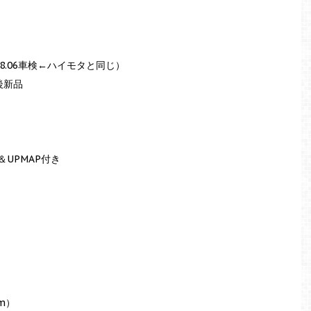
（18.06車検←ハイモタと同じ）
 前後新品
UPMAP付き
m）