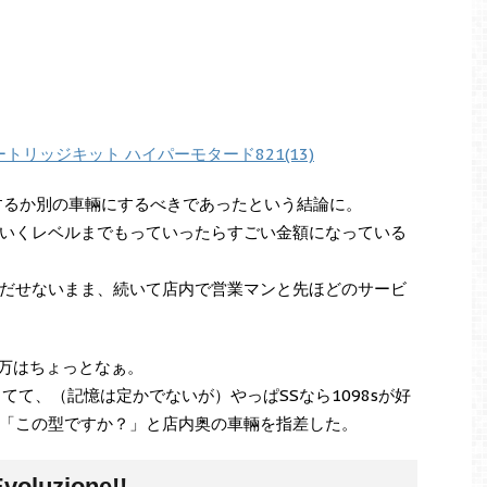
ートリッジキット ハイパーモタード821(13)
するか別の車輛にするべきであったという結論に。
いくレベルまでもっていったらすごい金額になっている
だせないまま、続いて店内で営業マンと先ほどのサービ
で20万はちょっとなぁ。
てて、（記憶は定かでないが）やっぱSSなら1098sが好
「この型ですか？」と店内奥の車輛を指差した。
voluzione!!