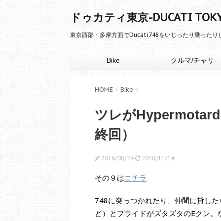
ドゥカティ東京-DUCATI TOK
東京西部・多摩方面でDucati748をいじったり乗った
Bike
クルマ/チャリ
HOME
>
Bike
>
ツレがHypermot
終回）
2016/08/24
2018/11/14
その９は
コチラ
748に突っつかれたり、仲間に貸し
ど）とプライドがズタズタのEクン。