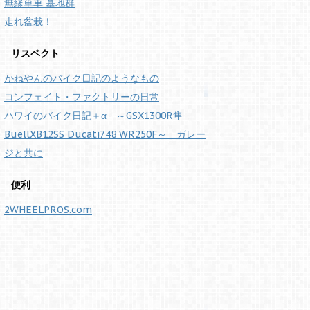
無縁単車 墓地群
走れ盆栽！
リスペクト
かねやんのバイク日記のようなもの
コンフェイト・ファクトリーの日常
ハワイのバイク日記＋α ～GSX1300R隼
BuellXB12SS Ducati748 WR250F～ ガレー
ジと共に
便利
2WHEELPROS.com