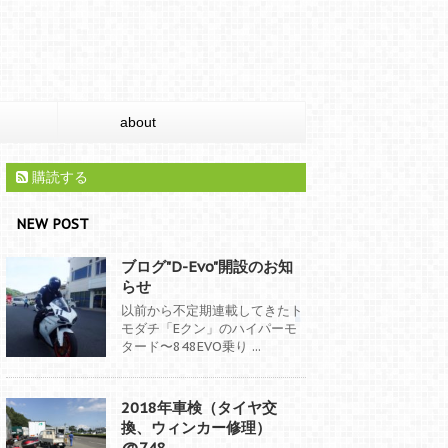
about
購読する
NEW POST
ブログ"D-Evo"開設のお知
らせ
以前から不定期連載してきたト
モダチ「Eクン」のハイパーモ
タード〜848EVO乗り ...
2018年車検（タイヤ交
換、ウィンカー修理）
@748