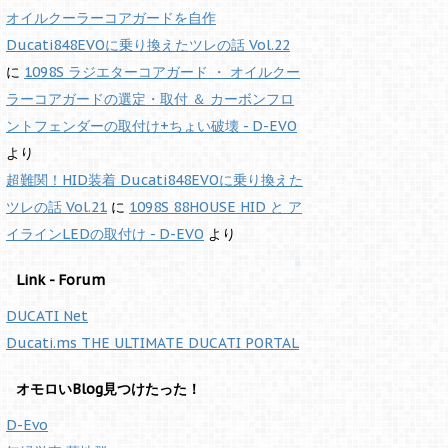
オイルクーラーコアガードを自作
Ducati848EVOに乗り換えたツレの話 Vol.22
に
1098S ラジエターコアガード ・ オイルクー
ラーコアガードの選定・取付 ＆ カーボンフロ
ントフェンダーの取付け+ちょい破壊 - D-EVO
より
超難関！HID装着 Ducati848EVOに乗り換えた
ツレの話 Vol.21
に
1098S 88HOUSE HID と ア
イラインLEDの取付け - D-EVO
より
Link - Forum
DUCATI Net
Ducati.ms THE ULTIMATE DUCATI PORTAL
オモロいBlog見つけたった！
D-Evo