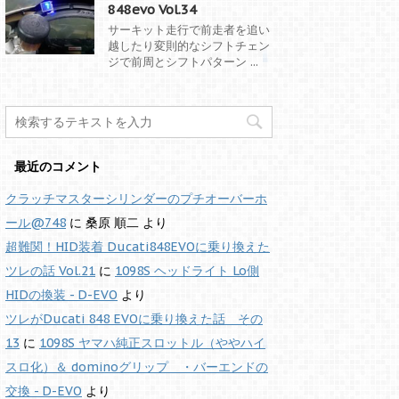
848evo Vol.34
サーキット走行で前走者を追い
越したり変則的なシフトチェン
ジで前周とシフトパターン ...
最近のコメント
クラッチマスターシリンダーのプチオーバーホ
ール@748
に
桑原 順二
より
超難関！HID装着 Ducati848EVOに乗り換えた
ツレの話 Vol.21
に
1098S ヘッドライト Lo側
HIDの換装 - D-EVO
より
ツレがDucati 848 EVOに乗り換えた話 その
13
に
1098S ヤマハ純正スロットル（ややハイ
スロ化）＆ dominoグリップ ・バーエンドの
交換 - D-EVO
より