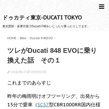
ドゥカティ東京-DUCATI TOKYO
東京西部・多摩方面でDucati748をいじったり乗ったりしてます。
HOME
>
Bike
>
Ducati 848EVO
>
ツレがDucati 848 EVOに乗り
換えた話 その１
2016/08/25
2019/02/03
これまでのあらすじ
昨年の梅雨明けオフツーリング、出発から
15分で愛車（
SC57
型CBR1000RR国内仕様