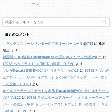
ーン ...
最近のコメント
クラッチマスターシリンダーのプチオーバーホール@748
に
桑原
順二
より
超難関！HID装着 Ducati848EVOに乗り換えたツレの話 Vol.21
に
1098S ヘッドライト Lo側HIDの換装 - D-EVO
より
ツレがDucati 848 EVOに乗り換えた話 その13
に
1098S ヤマハ純
正スロットル（ややハイスロ化）＆ dominoグリップ ・バーエン
ドの交換 - D-EVO
より
オイルクーラーコアガードを自作 Ducati848EVOに乗り換えたツレ
の話 Vol.22
に
1098S ラジエターコアガード ・ オイルクーラーコア
ガードの選定・取付 ＆ カーボンフロントフェンダーの取付け+ちょ
い破壊 - D-EVO
より