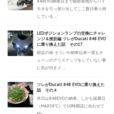
848EVO納車日まで秘密基地からハイ
モタを引っ張り出してここ数日乗り倒
している ...
LEDポジションランプの交換にチャレ
ンジ＆挫折編 ツレがDucati 848 EVO
に乗り換えた話 その17
師走の候 そういや納車以来一度もチ
ェーンのグリスアップをしていない事
に気が付きメ ...
ツレがDucati 848 EVOに乗り換えた
話 その４
本日は848EVOの納車、しかも猛暑日
（MAX38℃）で10時開店に合わせて
Hy ...