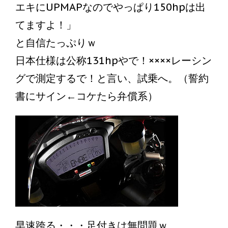
エキにUPMAPなのでやっぱり150hpは出
てますよ！」
と自信たっぷりｗ
日本仕様は公称131hpやで！××××レーシン
グで測定するで！と言い、試乗へ。（誓約
書にサイン←コケたら弁償系）
早速跨る・・・足付きは無問題ｗ