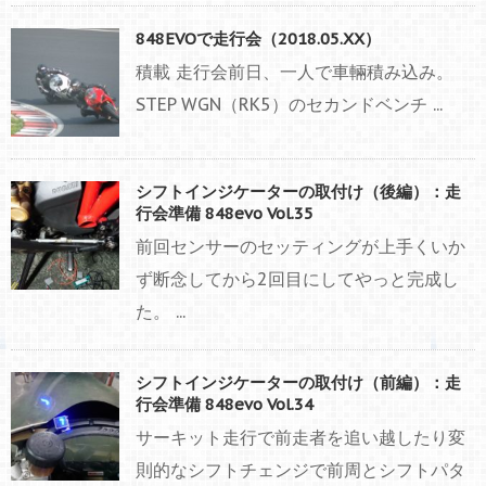
848EVOで走行会（2018.05.XX）
積載 走行会前日、一人で車輛積み込み。
STEP WGN（RK5）のセカンドベンチ ...
シフトインジケーターの取付け（後編）：走
行会準備 848evo Vol.35
前回センサーのセッティングが上手くいか
ず断念してから2回目にしてやっと完成し
た。 ...
シフトインジケーターの取付け（前編）：走
行会準備 848evo Vol.34
サーキット走行で前走者を追い越したり変
則的なシフトチェンジで前周とシフトパタ