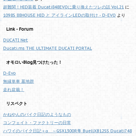
超難関！HID装着 Ducati848EVOに乗り換えたツレの話 Vol.21
に
1098S 88HOUSE HID と アイラインLEDの取付け - D-EVO
より
Link - Forum
DUCATI Net
Ducati.ms THE ULTIMATE DUCATI PORTAL
オモロいBlog見つけたった！
D-Evo
無縁単車 墓地群
走れ盆栽！
リスペクト
かねやんのバイク日記のようなもの
コンフェイト・ファクトリーの日常
ハワイのバイク日記＋α ～GSX1300R隼 BuellXB12SS Ducati748