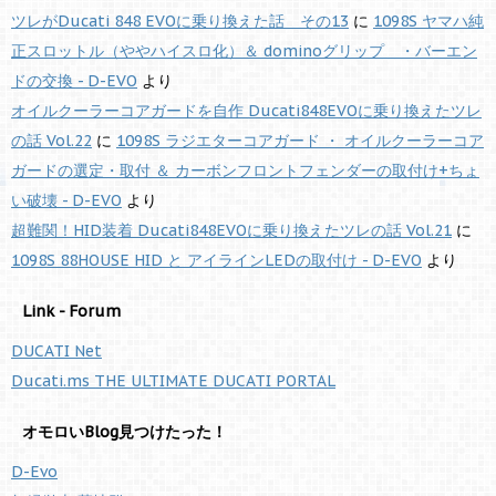
ツレがDucati 848 EVOに乗り換えた話 その13
に
1098S ヤマハ純
正スロットル（ややハイスロ化）＆ dominoグリップ ・バーエン
ドの交換 - D-EVO
より
オイルクーラーコアガードを自作 Ducati848EVOに乗り換えたツレ
の話 Vol.22
に
1098S ラジエターコアガード ・ オイルクーラーコア
ガードの選定・取付 ＆ カーボンフロントフェンダーの取付け+ちょ
い破壊 - D-EVO
より
超難関！HID装着 Ducati848EVOに乗り換えたツレの話 Vol.21
に
1098S 88HOUSE HID と アイラインLEDの取付け - D-EVO
より
Link - Forum
DUCATI Net
Ducati.ms THE ULTIMATE DUCATI PORTAL
オモロいBlog見つけたった！
D-Evo