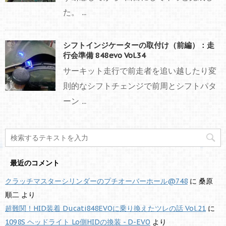
た。 ...
シフトインジケーターの取付け（前編）：走
行会準備 848evo Vol.34
サーキット走行で前走者を追い越したり変
則的なシフトチェンジで前周とシフトパタ
ーン ...
最近のコメント
クラッチマスターシリンダーのプチオーバーホール@748
に
桑原
順二
より
超難関！HID装着 Ducati848EVOに乗り換えたツレの話 Vol.21
に
1098S ヘッドライト Lo側HIDの換装 - D-EVO
より