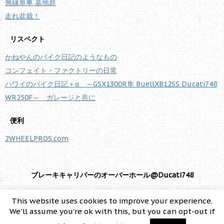
無縁単車 墓地群
走れ盆栽！
リスペクト
かねやんのバイク日記のようなもの
コンフェイト・ファクトリーの日常
ハワイのバイク日記＋α ～GSX1300R隼 BuellXB12SS Ducati748
WR250F～ ガレージと共に
便利
2WHEELPROS.com
ブレーキキャリパーのオーバーホール@Ducati748
東京西部・多摩方面でDucati748をいじったり乗ったりしてます。
This website uses cookies to improve your experience.
We'll assume you're ok with this, but you can opt-out if
Copyright© ドゥカティ東京-DUCATI TOKYO , 2026 All Rights