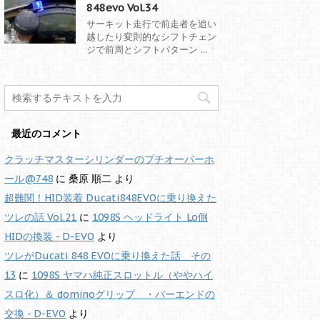
848evo Vol.34
サーキット走行で前走者を追い
越したり変則的なシフトチェン
ジで前周とシフトパターン ...
最近のコメント
クラッチマスターシリンダーのプチオーバーホ
ール@748
に
桑原 順二
より
超難関！HID装着 Ducati848EVOに乗り換えた
ツレの話 Vol.21
に
1098S ヘッドライト Lo側
HIDの換装 - D-EVO
より
ツレがDucati 848 EVOに乗り換えた話 その
13
に
1098S ヤマハ純正スロットル（ややハイ
スロ化）＆ dominoグリップ ・バーエンドの
交換 - D-EVO
より