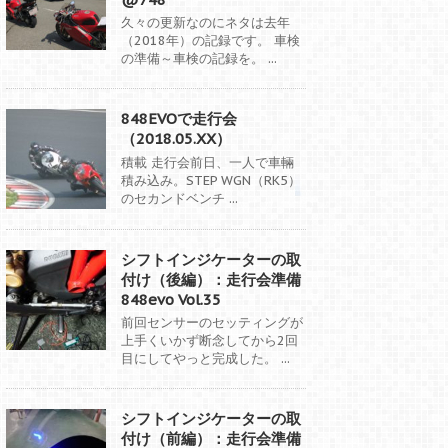
久々の更新なのにネタは去年
（2018年）の記録です。 車検
の準備～車検の記録を。 ...
848EVOで走行会
（2018.05.XX）
積載 走行会前日、一人で車輛
積み込み。STEP WGN（RK5）
のセカンドベンチ ...
シフトインジケーターの取
付け（後編）：走行会準備
848evo Vol.35
前回センサーのセッティングが
上手くいかず断念してから2回
目にしてやっと完成した。 ...
シフトインジケーターの取
付け（前編）：走行会準備