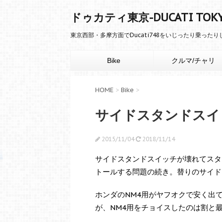
ドゥカティ東京-DUCATI TOK
東京西部・多摩方面でDucati748をいじったり乗った
Bike
クルマ/チャリ
HOME
>
Bike
>
サイドスタンドスイ
2015/11/04
2018/11/14
サイドスタンドスイッチが壊れてスタ
トールする問題の続き。替りのサイド
ホンダのNM4用がヤフオクで安く出
が、NM4用をチョイスしたのは割と