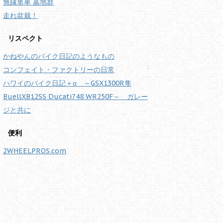
無縁単車 墓地群
走れ盆栽！
リスペクト
かねやんのバイク日記のようなもの
コンフェイト・ファクトリーの日常
ハワイのバイク日記＋α ～GSX1300R隼
BuellXB12SS Ducati748 WR250F～ ガレー
ジと共に
便利
2WHEELPROS.com