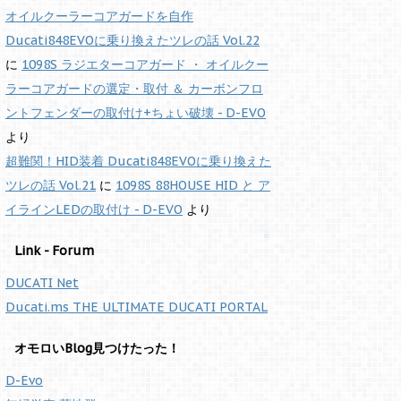
オイルクーラーコアガードを自作
Ducati848EVOに乗り換えたツレの話 Vol.22
に
1098S ラジエターコアガード ・ オイルクー
ラーコアガードの選定・取付 ＆ カーボンフロ
ントフェンダーの取付け+ちょい破壊 - D-EVO
より
超難関！HID装着 Ducati848EVOに乗り換えた
ツレの話 Vol.21
に
1098S 88HOUSE HID と ア
イラインLEDの取付け - D-EVO
より
Link - Forum
DUCATI Net
Ducati.ms THE ULTIMATE DUCATI PORTAL
オモロいBlog見つけたった！
D-Evo