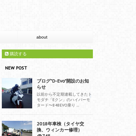
about
購読する
NEW POST
ブログ"D-Evo"開設のお知
らせ
以前から不定期連載してきたト
モダチ「Eクン」のハイパーモ
タード〜848EVO乗り ...
2018年車検（タイヤ交
換、ウィンカー修理）
@748