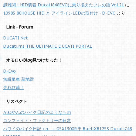
超難関！HID装着 Ducati848EVOに乗り換えたツレの話 Vol.21
に
1098S 88HOUSE HID と アイラインLEDの取付け - D-EVO
より
Link - Forum
DUCATI Net
Ducati.ms THE ULTIMATE DUCATI PORTAL
オモロいBlog見つけたった！
D-Evo
無縁単車 墓地群
走れ盆栽！
リスペクト
かねやんのバイク日記のようなもの
コンフェイト・ファクトリーの日常
ハワイのバイク日記＋α ～GSX1300R隼 BuellXB12SS Ducati748