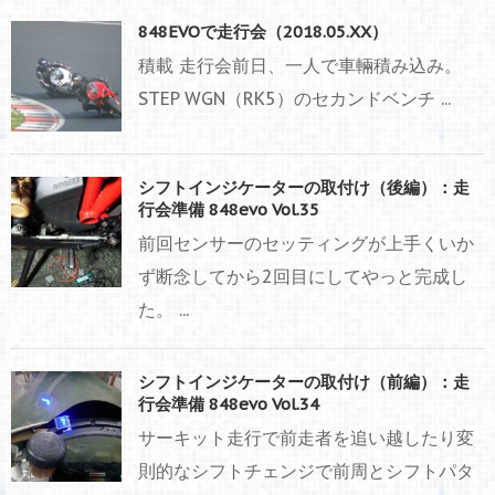
848EVOで走行会（2018.05.XX）
積載 走行会前日、一人で車輛積み込み。
STEP WGN（RK5）のセカンドベンチ ...
シフトインジケーターの取付け（後編）：走
行会準備 848evo Vol.35
前回センサーのセッティングが上手くいか
ず断念してから2回目にしてやっと完成し
た。 ...
シフトインジケーターの取付け（前編）：走
行会準備 848evo Vol.34
サーキット走行で前走者を追い越したり変
則的なシフトチェンジで前周とシフトパタ