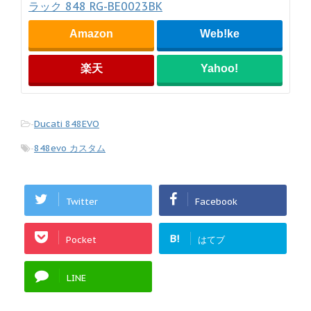
ラック 848 RG-BE0023BK
Amazon
Web!ke
楽天
Yahoo!
-
Ducati 848EVO
-
848evo カスタム
Twitter
Facebook
B!
Pocket
はてブ
LINE