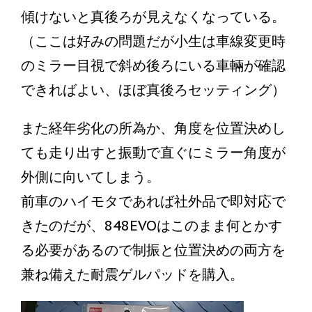
傾けないと真後ろが見えなくなっている。
（ここは好みの問題だが小生は車線変更時
のミラー目視で斜め後ろにいる車輛が確認
できればよい、ほぼ真後ろセッティング）
また経年劣化の所為か、角度を位置決めし
ても走り出すと振動で直ぐにミラー角度が
外側に向いてしまう。
前車のハイモタであれば社外品で即対応で
きたのだが、848EVOはこのまま何とかす
る必要があるので制振と位置決めの両方を
兼ね備えた耐震ゲルパッドを購入。