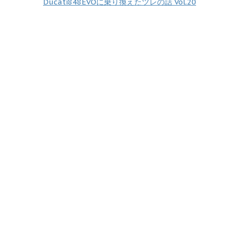
Ducati848EVOに乗り換えたツレの話 Vol.20