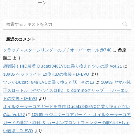
ーン ...
最近のコメント
クラッチマスターシリンダーのプチオーバーホール@748
に
桑原
順二
より
超難関！HID装着 Ducati848EVOに乗り換えたツレの話 Vol.21
に
1098S ヘッドライト Lo側HIDの換装 - D-EVO
より
ツレがDucati 848 EVOに乗り換えた話 その13
に
1098S ヤマハ純
正スロットル（ややハイスロ化）＆ dominoグリップ ・バーエン
ドの交換 - D-EVO
より
オイルクーラーコアガードを自作 Ducati848EVOに乗り換えたツレ
の話 Vol.22
に
1098S ラジエターコアガード ・ オイルクーラーコア
ガードの選定・取付 ＆ カーボンフロントフェンダーの取付け+ちょ
い破壊 - D-EVO
より