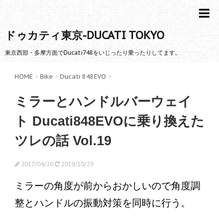
ドゥカティ東京-DUCATI TOKYO
東京西部・多摩方面でDucati748をいじったり乗ったりしてます。
HOME
>
Bike
>
Ducati 848EVO
>
ミラーとハンドルバーウェイ
ト Ducati848EVOに乗り換えた
ツレの話 Vol.19
2017/04/20
2019/10/29
ミラーの角度が前からおかしいので角度調
整とハンドルの振動対策を同時に行う。