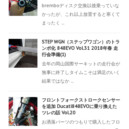
bremboディスク交換以後乗っていな
かったが、これ以上放置すると寒くて
まったく ...
STEP WGN（ステップワゴン）のトラ
ンポ化 848EVO Vol.31 2018年春 走
行会準備(1)
去年の岡山国際サーキットの走行会が
無事に終了しタイムこそは満足のいく
結果ではなか ...
フロントフォークストロークセンサー
を追加 Ducati848EVOに乗り換えた
ツレの話 Vol.20
お洒落パーツのつもりで購入したフロ