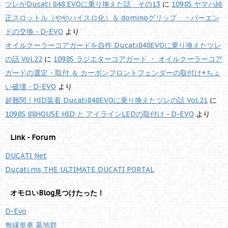
ツレがDucati 848 EVOに乗り換えた話 その13
に
1098S ヤマハ純
正スロットル（ややハイスロ化）＆ dominoグリップ ・バーエン
ドの交換 - D-EVO
より
オイルクーラーコアガードを自作 Ducati848EVOに乗り換えたツレ
の話 Vol.22
に
1098S ラジエターコアガード ・ オイルクーラーコア
ガードの選定・取付 ＆ カーボンフロントフェンダーの取付け+ちょ
い破壊 - D-EVO
より
超難関！HID装着 Ducati848EVOに乗り換えたツレの話 Vol.21
に
1098S 88HOUSE HID と アイラインLEDの取付け - D-EVO
より
Link - Forum
DUCATI Net
Ducati.ms THE ULTIMATE DUCATI PORTAL
オモロいBlog見つけたった！
D-Evo
無縁単車 墓地群