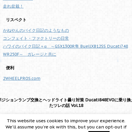
走れ盆栽！
リスペクト
かねやんのバイク日記のようなもの
コンフェイト・ファクトリーの日常
ハワイのバイク日記＋α ～GSX1300R隼 BuellXB12SS Ducati748
WR250F～ ガレージと共に
便利
2WHEELPROS.com
ポジションランプ交換とヘッドライト曇り対策 Ducati848EVOに乗り換
たツレの話 Vol.18
東京西部・多摩方面でDucati748をいじったり乗ったりしてます。
This website uses cookies to improve your experience.
We'll assume you're ok with this, but you can opt-out if
Copyright© ドゥカティ東京-DUCATI TOKYO , 2026 All Rights