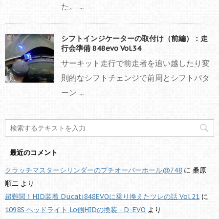
た。 ...
シフトインジケーターの取付け（前編）：走
行会準備 848evo Vol.34
サーキット走行で前走者を追い越したり変
則的なシフトチェンジで前周とシフトパタ
ーン ...
最近のコメント
クラッチマスターシリンダーのプチオーバーホール@748
に
桑原
順二
より
超難関！HID装着 Ducati848EVOに乗り換えたツレの話 Vol.21
に
1098S ヘッドライト Lo側HIDの換装 - D-EVO
より